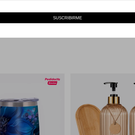
para el consumo diario. Su diseño no plegable asegura durabilidad, mie
SUSCRIBIRME
s ideal para mantenerte hidratado durante todo el día. Elige esta botell
tas en cualquier momento y lugar.