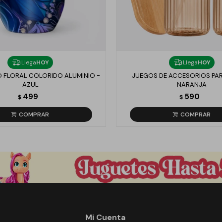
Llega
HOY
Llega
HOY
O FLORAL COLORIDO ALUMINIO -
JUEGOS DE ACCESORIOS PAR
AZUL
NARANJA
499
590
$
$
Mi Cuenta