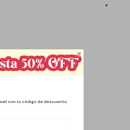

bidas a la
 como calientes,
a convierte en una
mail con tu código de descuento.
 cómoda. Aunque no
do transportarla sin
nte para llevar en la