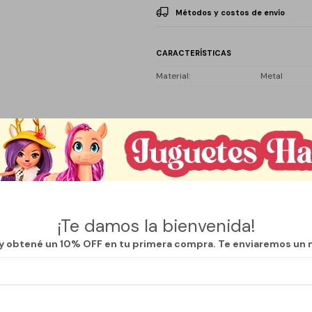
Métodos y costos de envío
CARACTERÍSTICAS
Material
Metal
Descripción
o de 500 mL es la compañera ideal para quienes buscan mantener sus be
 Su diseño elegante y funcional permite disfrutar tanto de bebidas frías
¡Te damos la bienvenida!
sidades diarias. Fabricada en aluminio, es ligera y resistente, lo que l
 y obtené un 10% OFF en tu primera compra. Te enviaremos un 
levar a cualquier lugar.
a, facilita el llenado y la limpieza, asegurando una experiencia de uso
 adicionales, su tapa segura garantiza que no haya derrames, permitien
otella es perfecta para actividades al aire libre, el gimnasio o simpleme