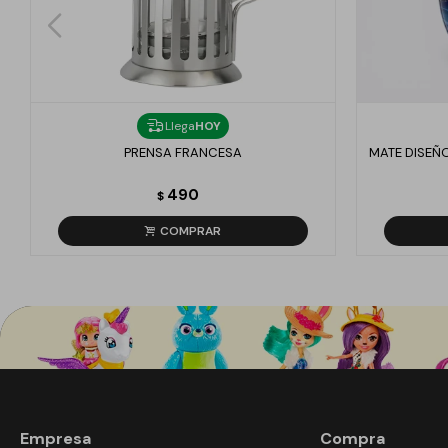
Llega
HOY
PRENSA FRANCESA
MATE DISEÑ
490
$
Empresa
Compra