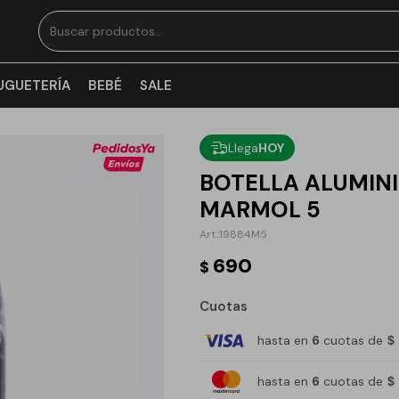
UGUETERÍA
BEBÉ
SALE
Llega
HOY
BOTELLA ALUMIN
MARMOL 5
19884M5
690
$
Cuotas
hasta en
6
cuotas de
$
hasta en
6
cuotas de
$