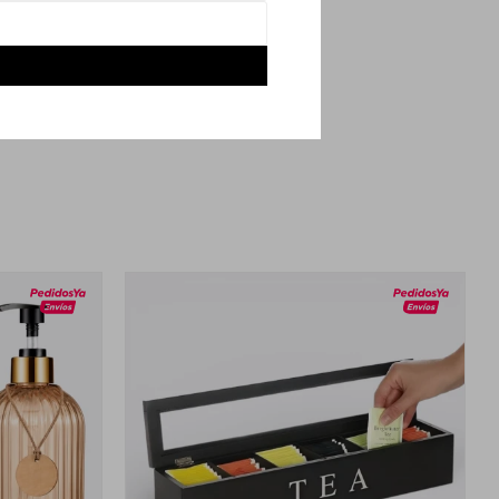
ntras que su
a térmica y disfruta