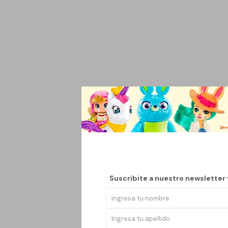
La botella de alumini
temperatura perfecta.
adaptándose a tus nece
Suscribite a nuestro newsletter
opción práctica para l
Con una boquilla anch
cuenta con accesorios
preocupaciones. Esta b