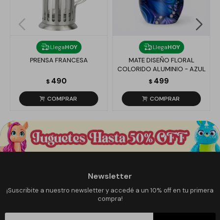
Llega
HOY
Llega
HOY
PRENSA FRANCESA
MATE DISEÑO FLORAL
COLORIDO ALUMINIO - AZUL
490
499
$
$
Newsletter
¡Suscribite a nuestro newsletter y accedé a un 10% off en tu primera
compra!