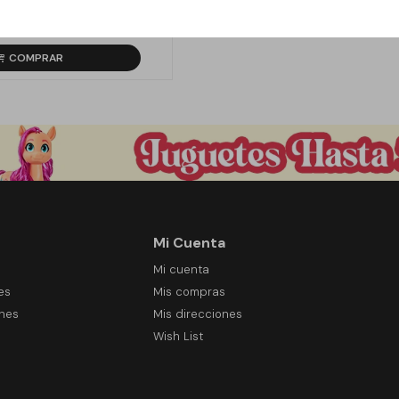
.090
1.490
$
26
Mi Cuenta
Mi cuenta
es
Mis compras
ones
Mis direcciones
Wish List