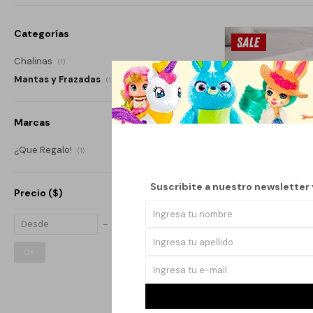
Categorías
Chalinas
(1)
Mantas y Frazadas
(1)
Marcas
¿Que Regalo!
(1)
Suscribite a nuestro newsletter
Precio
($)
OK
MANTA 