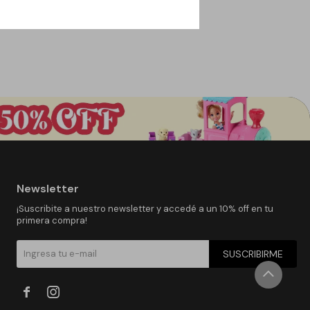
Newsletter
¡Suscribite a nuestro newsletter y accedé a un 10% off en tu
primera compra!
SUSCRIBIRME

