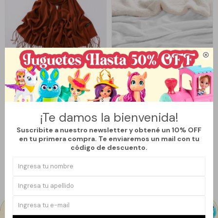

Llega
HOY
Llega
HOY
CHALINA LISA LYRA - CAFÉ
MANTA SHERPA - BLANCO
¡Te damos la bienvenida!
390
1.090
$
490
$
1.490
$
$
20
26
Suscribite a nuestro newsletter y obtené un 10% OFF
en tu primera compra. Te enviaremos un mail con tu
código de descuento.