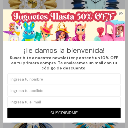

Llega
LUNES
Llega
LUNES
RELOJ DE PARED FLORES
RELOJ DE PARED FLECHAS AZUL
¡Te damos la bienvenida!
DORADAS
Y NEGRAS
Suscribite a nuestro newsletter y obtené un 10% OFF
2.290
1.890
$
2.690
$
2.190
$
$
en tu primera compra. Te enviaremos un mail con tu
14
13
código de descuento.
SUSCRIBIRME