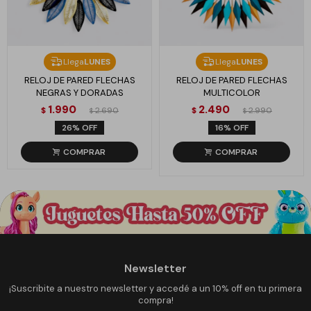
Llega
LUNES
Llega
LUNES
RELOJ DE PARED FLECHAS
RELOJ DE PARED FLECHAS
NEGRAS Y DORADAS
MULTICOLOR
1.990
2.490
$
2.690
$
2.990
$
$
26
16
Newsletter
¡Suscribite a nuestro newsletter y accedé a un 10% off en tu primera
compra!