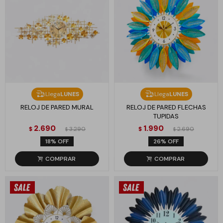
Llega
LUNES
Llega
LUNES
RELOJ DE PARED MURAL
RELOJ DE PARED FLECHAS
TUPIDAS
2.690
1.990
$
3.290
$
2.690
$
$
18
26