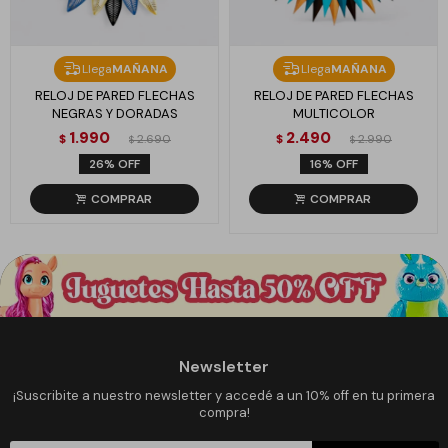
Llega
MAÑANA
Llega
MAÑANA
RELOJ DE PARED FLECHAS
RELOJ DE PARED FLECHAS
NEGRAS Y DORADAS
MULTICOLOR
1.990
2.490
$
2.690
$
2.990
$
$
26
16
Newsletter
¡Suscribite a nuestro newsletter y accedé a un 10% off en tu primera
compra!