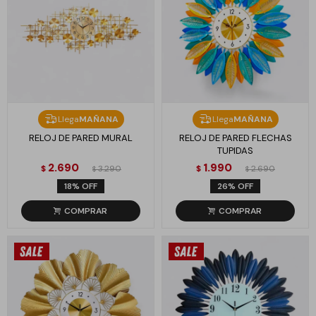
Llega
MAÑANA
Llega
MAÑANA
RELOJ DE PARED MURAL
RELOJ DE PARED FLECHAS
TUPIDAS
2.690
1.990
$
3.290
$
2.690
$
$
18
26