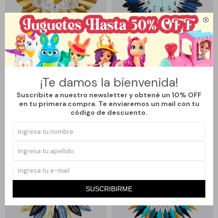

Llega
MAÑANA
Llega
MAÑANA
RELOJ DE PARED FLORES
RELOJ DE PARED FLECHAS AZUL
¡Te damos la bienvenida!
DORADAS
Y NEGRAS
2.290
1.890
$
2.690
$
2.190
$
$
Suscribite a nuestro newsletter y obtené un 10% OFF
en tu primera compra. Te enviaremos un mail con tu
14
13
código de descuento.
SUSCRIBIRME