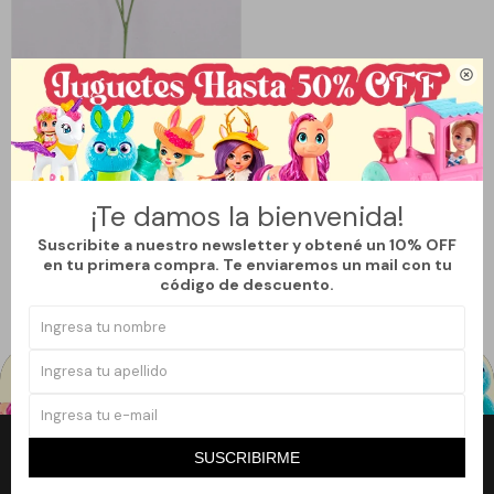

Llega
HOY
ILUSIÓN - ROSA
129
$
199
$
35
¡Te damos la bienvenida!
Suscribite a nuestro newsletter y obtené un 10% OFF
en tu primera compra. Te enviaremos un mail con tu
código de descuento.
SUSCRIBIRME
Newsletter