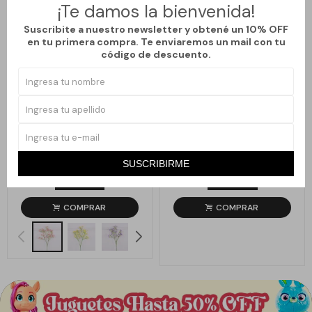
¡Te damos la bienvenida!
Suscribite a nuestro newsletter y obtené un 10% OFF
en tu primera compra. Te enviaremos un mail con tu
código de descuento.
Llega
MAÑANA
Llega
MAÑANA
ILUSIÓN - ROSA
LIMONERO
SUSCRIBIRME
129
1.043
$
199
$
1.490
$
$
35
30