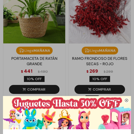
Llega
MAÑANA
Llega
MAÑANA
PORTAMACETA DE RATÁN
RAMO FRONDOSO DE FLORES
GRANDE
SECAS - ROJO
441
269
$
490
$
299
$
$
10
10
