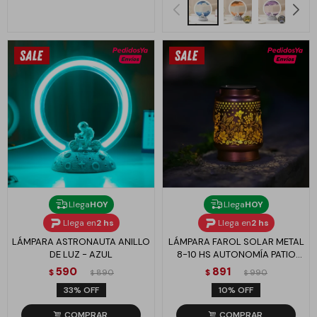
Llega
HOY
Llega
HOY
Llega en
2 hs
Llega en
2 hs
LÁMPARA ASTRONAUTA ANILLO
LÁMPARA FAROL SOLAR METAL
DE LUZ - AZUL
8-10 HS AUTONOMÍA PATIO
JARDÍN - COLIBRÍ
590
891
$
890
$
990
$
$
33
10