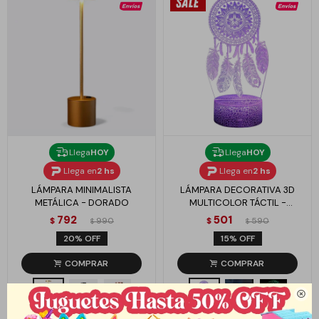
Llega
HOY
Llega
HOY
Llega en
2 hs
Llega en
2 hs
LÁMPARA MINIMALISTA
LÁMPARA DECORATIVA 3D
METÁLICA - DORADO
MULTICOLOR TÁCTIL -
ATRAPASUEÑOS PLUMAS
792
501
$
990
$
590
$
$
20
15
