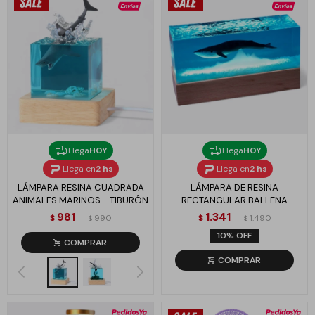
Llega
HOY
Llega
HOY
Llega en
2 hs
Llega en
2 hs
LÁMPARA RESINA CUADRADA
LÁMPARA DE RESINA
ANIMALES MARINOS - TIBURÓN
RECTANGULAR BALLENA
981
1.341
$
990
$
1.490
$
$
10