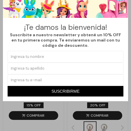
¡Te damos la bienvenida!
Suscribite a nuestro newsletter y obtené un 10% OFF
en tu primera compra. Te enviaremos un mail con tu
código de descuento.
Llega
HOY
Llega
HOY
Llega en
2 hs
Llega en
2 hs
LÁMPARA PROYECTOR
LÁMPARA VELADORA
ASTRONAUTA SENTADO
ASTRONAUTA EN ANILLO DE LUZ
SUSCRIBIRME
- ROSA CLARO
841
952
$
990
$
1.190
$
$
15
20