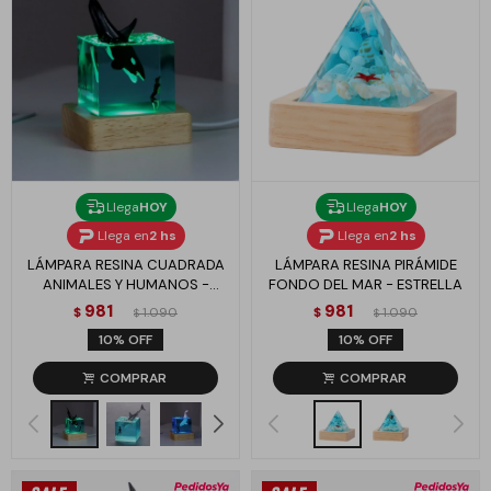
Llega
HOY
Llega
HOY
Llega en
2 hs
Llega en
2 hs
LÁMPARA RESINA CUADRADA
LÁMPARA RESINA PIRÁMIDE
ANIMALES Y HUMANOS -
FONDO DEL MAR - ESTRELLA
MODELO 1
981
981
$
1.090
$
1.090
$
$
10
10