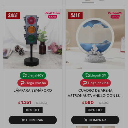
Llega
HOY
Llega
HOY
Llega en
2 hs
Llega en
2 hs
LÁMPARA SEMÁFORO
CUADRO DE ARENA
ASTRONAUTA ANILLO CON LUZ
- AZUL
1.251
590
$
1.390
$
890
$
$
10
33