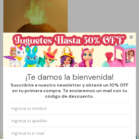

Llega
LUNES
HUMIDIFICADOR GRANDE -
MADERA
¡Te damos la bienvenida!
1.112
$
1.390
$
Suscribite a nuestro newsletter y obtené un 10% OFF
20
en tu primera compra. Te enviaremos un mail con tu
código de descuento.