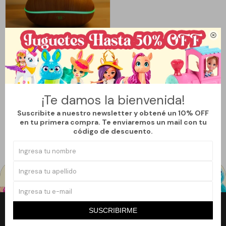

Llega
HOY
HUMIDIFICADOR GRANDE -
MADERA
1.112
$
1.390
$
20
¡Te damos la bienvenida!
Suscribite a nuestro newsletter y obtené un 10% OFF
en tu primera compra. Te enviaremos un mail con tu
código de descuento.
SUSCRIBIRME
Newsletter