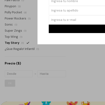
Paw Patrol
(1)
$
Pinypon
(5)
Polly Pocket
(4)
Power Rockers
(1)
Sonic
(1)
Super Zings
(1)
Top Wing
(1)
Toy Story
(1)
¿Que Regalo! Infantil
(1)
Precio
($)
OK