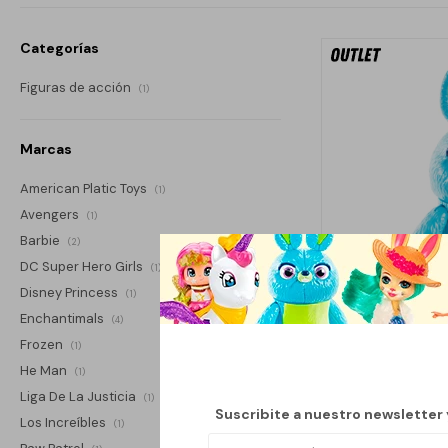
Categorías
Figuras de acción
(1)
Marcas
American Platic Toys
(1)
Avengers
(1)
Barbie
(2)
DC Super Hero Girls
(1)
Disney Princess
(1)
Enchantimals
(4)
Frozen
(1)
He Man
(1)
Liga De La Justicia
(1)
BUN
Suscribite a nuestro newsletter
Los Increíbles
(1)