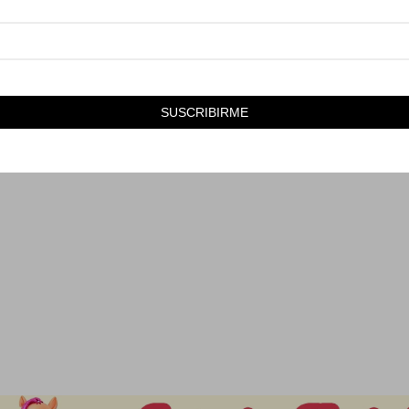
720
1.440
$
50
SUSCRIBIRME