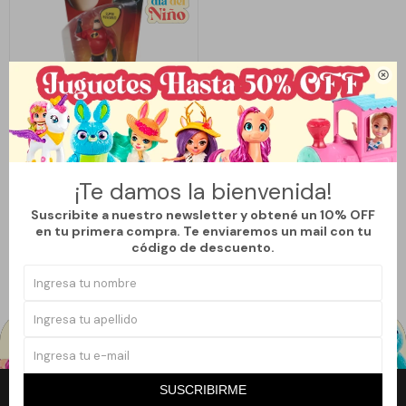

Llega
LUNES
LOS INCREÍBLES MR. INCREÍBLE
¡Te damos la bienvenida!
Suscribite a nuestro newsletter y obtené un 10% OFF
490
$
629
$
en tu primera compra. Te enviaremos un mail con tu
22
código de descuento.
SUSCRIBIRME