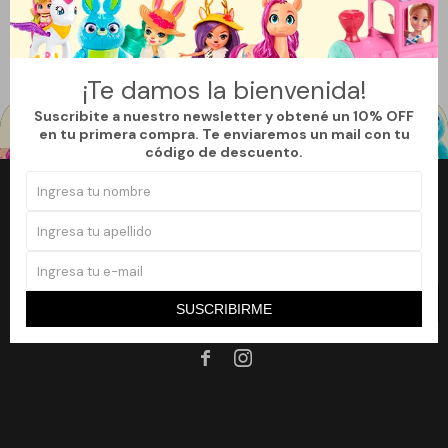
Quitar filtros
Filtrando por:
Juguetería
Harry Potter
Te recomendamos quitar:
Harry Potter
¡Te damos la bienvenida!
Suscribite a nuestro newsletter y obtené un 10% OFF
en tu primera compra. Te enviaremos un mail con tu
código de descuento.
Newsletter
¡Suscribite a nuestro newsletter y accedé a un 10% off en tu primera
compra!
SUSCRIBIRME
SUSCRIBIRME

