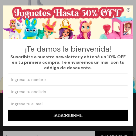

Llega
HOY
AVENGERS ENDGAME VALKYRIE
699
$
999
$
¡Te damos la bienvenida!
30
Suscribite a nuestro newsletter y obtené un 10% OFF
en tu primera compra. Te enviaremos un mail con tu
código de descuento.
Newsletter
SUSCRIBIRME
¡Suscribite a nuestro newsletter y accedé a un 10% off en tu primera
compra!