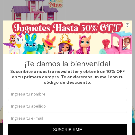

Llega
MAÑANA
CASA DE MUÑECAS
¡Te damos la bienvenida!
Suscribite a nuestro newsletter y obtené un 10% OFF
5.629
$
7.650
$
en tu primera compra. Te enviaremos un mail con tu
26
código de descuento.
SUSCRIBIRME