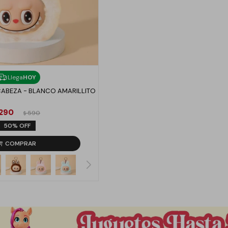
Llega
HOY
ABEZA - BLANCO AMARILLITO
290
590
$
50