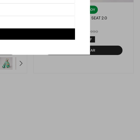
Llega
HOY
MARILLO
LABUBU HAVE A SEAT 2.0
490
$
990
$
50