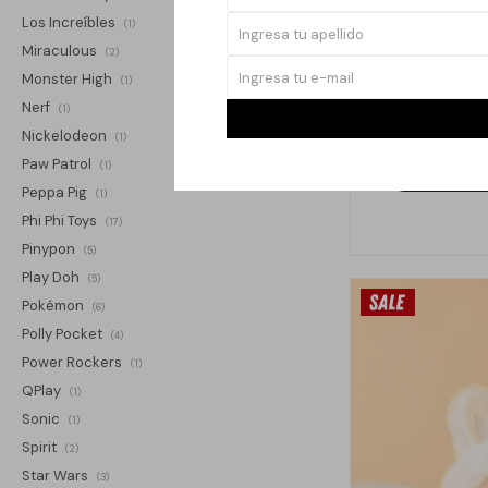
Los Increíbles
(1)
Miraculous
(2)
LABUBU B
Monster High
(1)
Nerf
$
(1)
Nickelodeon
(1)
Paw Patrol
(1)
Peppa Pig
(1)
Phi Phi Toys
(17)
Pinypon
(5)
Play Doh
(5)
Pokémon
(6)
Polly Pocket
(4)
Power Rockers
(1)
QPlay
(1)
Sonic
(1)
Spirit
(2)
Star Wars
(3)