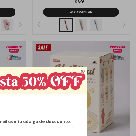
89
$

mail con tu código de descuento.