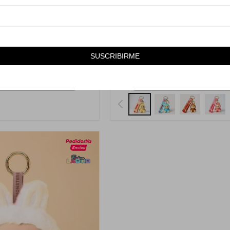
Llega
HOY
Llega
HOY
IG INTO ENERGY 3.0
LLAVERO LABUBU DE GOMA - A
490
149
1.090
$
290
$
$
SUSCRIBIRME
55
48