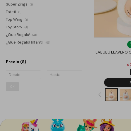
Super Zings
(1)
Tateti
(1)
Top Wing
(1)
Toy Story
(4)
¿Que Regalo!
(41)
¿Que Regalo! Infantil
(95)
LABUBU LLAVERO C
Precio
($)
$
OK