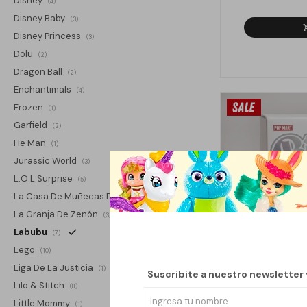
Disney
(4)
Disney Baby
(3)
Disney Princess
(3)
Dolu
(2)
Dragon Ball
(2)
Enchantimals
(4)
Frozen
(1)
Garfield
(2)
He Man
(1)
Jurassic World
(3)
L.O.L Surprise
(5)
La Casa De Muñecas De Gabby
(2)
La Granja De Zenón
(3)
Labubu
(7)
Lego
(10)
Liga De La Justicia
(1)
Suscribite a nuestro newsletter
Lilo & Stitch
(8)
Little Mommy
(1)