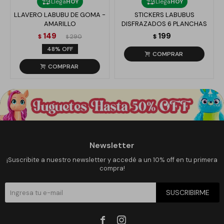
Llega
HOY
Llega
HOY
LLAVERO LABUBU DE GOMA -
STICKERS LABUBUS
AMARILLO
DISFRAZADOS 6 PLANCHAS
149
199
$
290
$
$
48
Newsletter
¡Suscribite a nuestro newsletter y accedé a un 10% off en tu primera
compra!
SUSCRIBIRME

