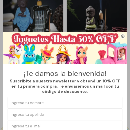

Llega
MAÑANA
Llega
MAÑANA
FUENTE DE HUMO BUDA ALTAR -
FUENTE DE HUMO BUDA -
AZUL
SENTADO - AMARILLO
¡Te damos la bienvenida!
592
390
$
790
$
$
Suscribite a nuestro newsletter y obtené un 10% OFF
25
en tu primera compra. Te enviaremos un mail con tu
código de descuento.