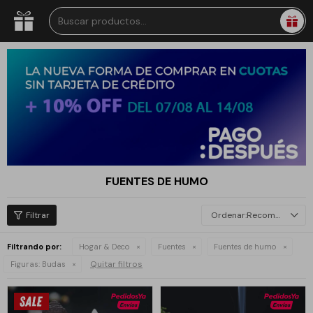
FUENTES DE HUMO
Recomendados
Filtrando por:
Hogar & Deco
Fuentes
Fuentes de humo
Quitar filtros
Figuras:
Budas