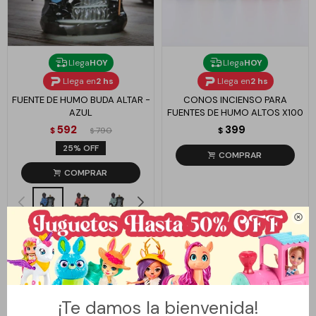
Llega
HOY
Llega
HOY
Llega en
2 hs
Llega en
2 hs
FUENTE DE HUMO BUDA ALTAR -
CONOS INCIENSO PARA
AZUL
FUENTES DE HUMO ALTOS X100
592
399
$
790
$
$
25

¡Te damos la bienvenida!