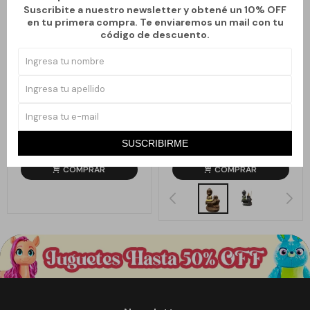
Suscribite a nuestro newsletter y obtené un 10% OFF
en tu primera compra. Te enviaremos un mail con tu
código de descuento.
Llega
HOY
Llega
HOY
Llega en
2 hs
Llega en
2 hs
FUENTE DE HUMO VERTICAL
FUENTE DE HUMO BUDA -
SENTADO - AMARILLO
SUSCRIBIRME
390
390
$
$