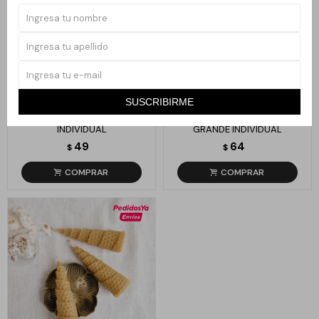
Llega
HOY
Llega
HOY
SUSCRIBIRME
VELA DE MIEL GRUESA
VELA DE MIEL TORNEADA
INDIVIDUAL
GRANDE INDIVIDUAL
49
64
$
$