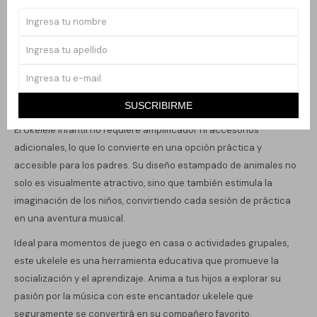
Fabricado en madera, este instrumento cuenta con dimensiones
ideales: 36 cm de altura, 12 cm de largo y 4 cm de ancho, lo que lo
hace fácil de manejar para manos pequeñas. Su forma criolla
permite una experiencia de juego cómoda y divertida, ayudando
a los niños a desarrollar su coordinación y sentido del ritmo.
SUSCRIBIRME
El Ukelele Infantil no requiere amplificador ni accesorios
adicionales, lo que lo convierte en una opción práctica y
accesible para los padres. Su diseño estampado de animales no
solo es visualmente atractivo, sino que también estimula la
imaginación de los niños, convirtiendo cada sesión de práctica
en una aventura musical.
Ideal para momentos de juego en casa o actividades grupales,
este ukelele es una herramienta educativa que promueve la
socialización y el aprendizaje. Anima a tus hijos a explorar su
pasión por la música con este encantador ukelele que
seguramente se convertirá en su compañero favorito.