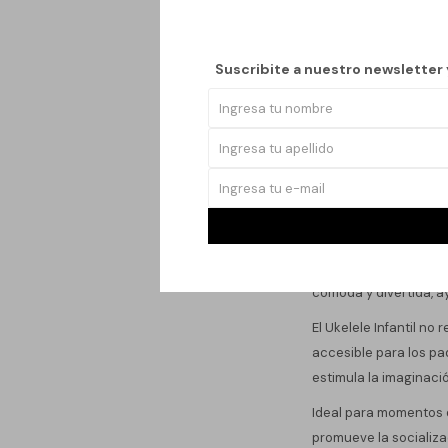
Suscribite a nuestro newsletter
Fabricado en madera, 
ancho, lo que lo hace
cómoda y divertida, ay
El Ukelele Infantil no
accesible para los pa
estimula la imaginaci
Ideal para momentos d
promueve la socializac