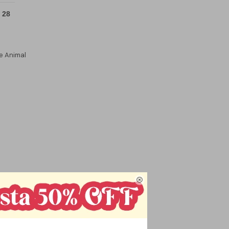
 28
e Animal

OMPRAR