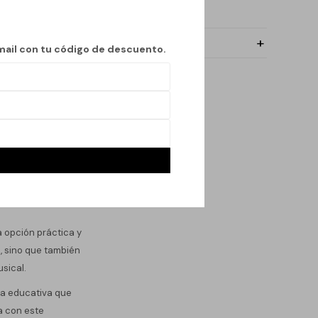
mail con tu código de descuento.
m de largo y 4 cm de
eriencia de juego
na opción práctica y
, sino que también
sical.
ta educativa que
ca con este