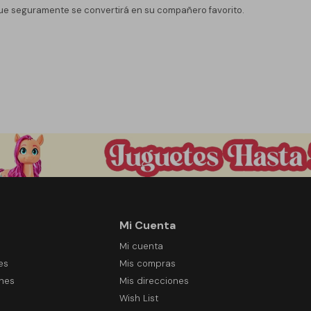
ue seguramente se convertirá en su compañero favorito.
Mi Cuenta
Mi cuenta
es
Mis compras
ones
Mis direcciones
Wish List