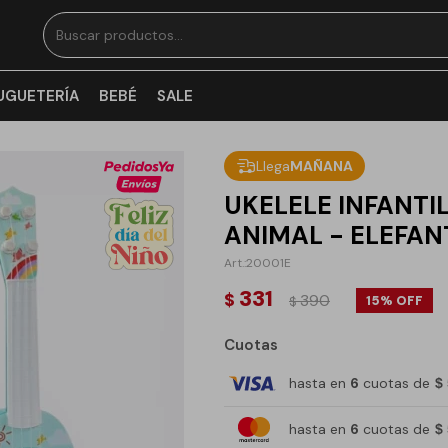
UGUETERÍA
BEBÉ
SALE
Llega
MAÑANA
UKELELE INFANTI
ANIMAL - ELEFAN
20001E
331
$
390
15
$
Cuotas
hasta en
6
cuotas de
$
hasta en
6
cuotas de
$