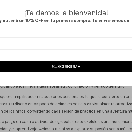
¡Te damos la bienvenida!
Métodos y costos de envío
 y obtené un 10% OFF en tu primera compra. Te enviaremos un 
Descripción
SUSCRIBIRME
este instrumento cuenta con dimensiones ideales: 36 cm de altura, 12 c
 fácil de manejar para manos pequeñas. Su forma criolla permite una exp
udando a los niños a desarrollar su coordinación y sentido del ritmo.
 requiere amplificador ni accesorios adicionales, lo que lo convierte en u
dres. Su diseño estampado de animales no solo es visualmente atractivo
ón de los niños, convirtiendo cada sesión de práctica en una aventura mu
e juego en casa o actividades grupales, este ukelele es una herramien
ión y el aprendizaje. Anima a tus hijos a explorar su pasión por la músi