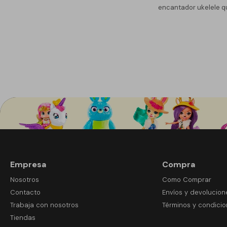
encantador ukelele q
Empresa
Compra
Nosotros
Como Comprar
Contacto
Envíos y devolucion
Trabaja con nosotros
Términos y condici
Tiendas