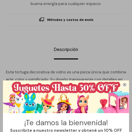
buena energía para cualquier espacio.
Métodos y costos de envío
Descripción
Esta tortuga decorativa de vidrio es una pieza única que combina
arte, color y significado. Su diseño transparente con detalles en

tonos rojo, azul, verde y amarillo refleja la luz de forma elegante,
convirtiéndola en un objeto que llama la atención desde
cualquier ángulo.
La tortuga es un símbolo ancestral de protección, estabilidad,
paciencia y larga vida, ideal para quienes buscan decorar con
¡Te damos la bienvenida!
intención y energía positiva. Perfecta para escritorios,
Suscribite a nuestro newsletter y obtené un 10% OFF