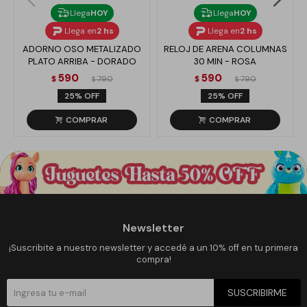
Llega
HOY
Llega
HOY
Llega en
2 hs
Llega en
2 hs
ADORNO OSO METALIZADO
RELOJ DE ARENA COLUMNAS
PLATO ARRIBA - DORADO
30 MIN - ROSA
590
590
$
790
$
790
$
$
25
25
Newsletter
¡Suscribite a nuestro newsletter y accedé a un 10% off en tu primera
compra!
SUSCRIBIRME