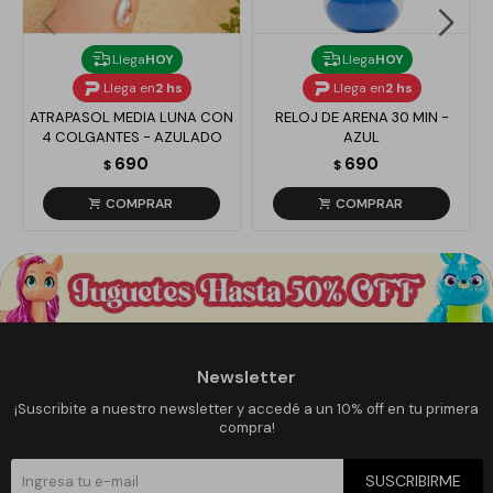
Llega
HOY
Llega
HOY
Llega en
2 hs
Llega en
2 hs
ATRAPASOL MEDIA LUNA CON
RELOJ DE ARENA 30 MIN -
4 COLGANTES - AZULADO
AZUL
690
690
$
$
Newsletter
¡Suscribite a nuestro newsletter y accedé a un 10% off en tu primera
compra!
SUSCRIBIRME