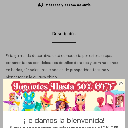
Métodos y costos de envío
Descripción
Esta guirnalda decorativa está compuesta por esferas rojas
ornamentadas con delicados detalles dorados y terminaciones
en borlas, símbolos tradicionales de prosperidad, fortuna y
bienestar en la cultura china.

Su diseño refinado la convierte en una pieza ideal para realzar
espacios en celebraciones especiales, como el Año Nuevo Chino,
eventos temáticos o como elemento distintivo de decoración
interior. Además de su valor estético, representa un amuleto de
buena fortuna y energía positiva.
¡Te damos la bienvenida!
Características principales:
Suscribite a nuestro newsletter y obtené un 10% OFF