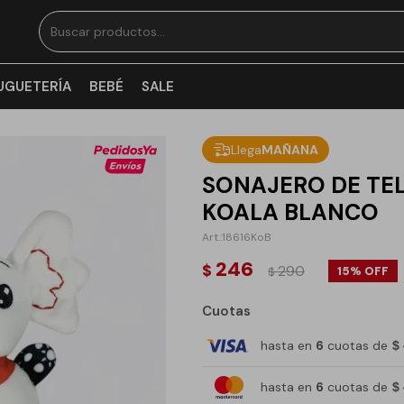
UGUETERÍA
BEBÉ
SALE
Llega
MAÑANA
SONAJERO DE TEL
KOALA BLANCO
18616KoB
246
$
290
15
$
Cuotas
hasta en
6
cuotas de
$
hasta en
6
cuotas de
$