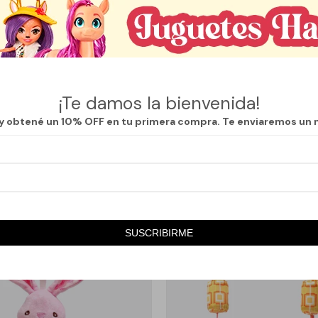
Descripción
ncantador para acompañar a tu bebé en sus primeros descubrimientos.
nco y negro, estimula la atención visual y favorece el desarrollo temprano
¡Te damos la bienvenida!
cabel despierta su curiosidad, mientras que su formato liviano y fácil de
 y obtené un 10% OFF en tu primera compra. Te enviaremos un 
l para las pequeñas manitos.
SUSCRIBIRME