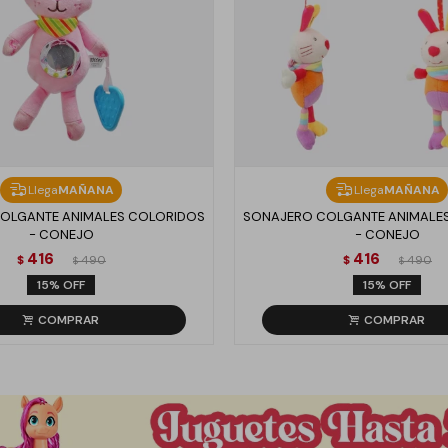
Llega
MAÑANA
Llega
MAÑANA
OLGANTE ANIMALES COLORIDOS
SONAJERO COLGANTE ANIMALE
- CONEJO
- CONEJO
416
416
$
490
$
490
$
$
15
15