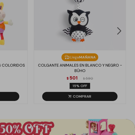
Llega
MAÑANA
S COLORIDOS
COLGANTE ANIMALES EN BLANCO Y NEGRO -
BÚHO
501
$
590
$
15