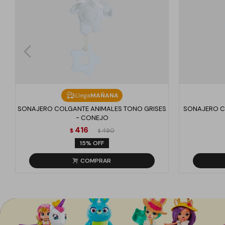
Llega
MAÑANA
SONAJERO COLGANTE ANIMALES TONO GRISES
SONAJERO C
- CONEJO
416
$
490
$
15