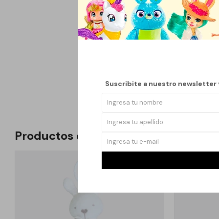
Un juguete suave y e
animalito en tonos bla
delicado sonido de cas
Suscribite a nuestro newsletter
en el compañero idea
Productos que te pueden interesar