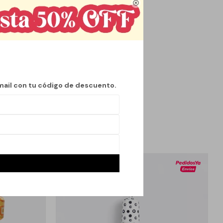

 Con diseño de
 de la vista. El
 sujetar lo convierte
mail con tu código de descuento.