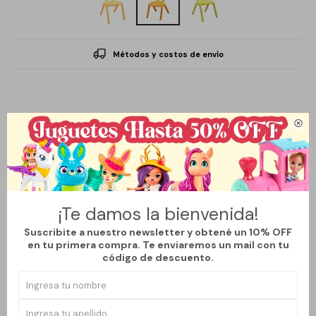
Métodos y costos de envío
Descripción

Práctica, cómoda y segura, esta silla está pensada
especialmente para los más pequeños. Con un diseño resistente
¡Te damos la bienvenida!
y liviano, se adapta perfectamente a sus necesidades, ya sea
Suscribite a nuestro newsletter y obtené un 10% OFF
para comer, jugar, dibujar o realizar actividades diarias.
en tu primera compra. Te enviaremos un mail con tu
Su tamaño ideal y sus colores atractivos la convierten en un
código de descuento.
complemento funcional y divertido para el hogar.