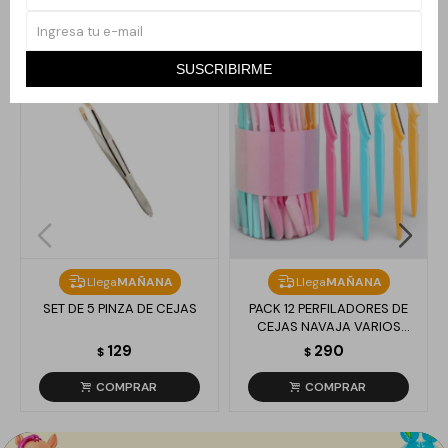
Productos que te pueden interesar
SUSCRIBIRME
Llega
MAÑANA
Llega
MAÑANA
SET DE 5 PINZA DE CEJAS
PACK 12 PERFILADORES DE
CEJAS NAVAJA VARIOS
COLORES
129
290
$
$