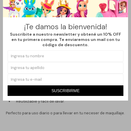
Contiene 4 esponjas de maquillaje en tonos pastel.
Diseño ergonómico con punta precisa para zonas
pequeñas y base redondeada para áreas amplias.
¡Te damos la bienvenida!
Material esponjoso y suave, ideal para usar en seco o
Suscribite a nuestro newsletter y obtené un 10% OFF
húmedo.
en tu primera compra. Te enviaremos un mail con tu
código de descuento.
Incluye práctico estuche plástico para mantenerlas limpias
y protegidas.
Beneficios:
Permite una aplicación uniforme y sin marcas.
Se adapta a todo tipo de productos líquidos, cremosos o en
SUSCRIBIRME
polvo.
Reutilizable y fácil de lavar.
Perfecto para uso diario o para llevar en tu neceser de maquillaje.