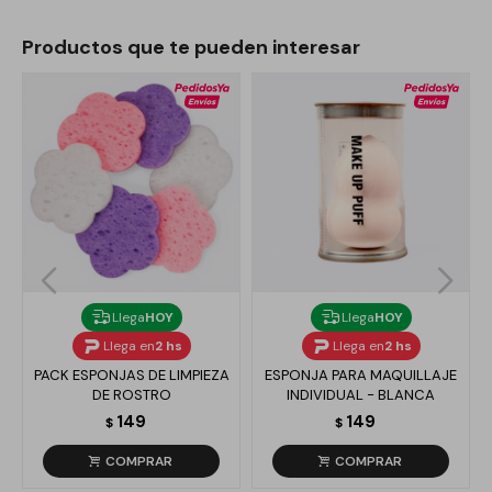
Productos que te pueden interesar
Llega
HOY
Llega
HOY
Llega en
2 hs
Llega en
2 hs
PACK ESPONJAS DE LIMPIEZA
ESPONJA PARA MAQUILLAJE
DE ROSTRO
INDIVIDUAL - BLANCA
149
149
$
$