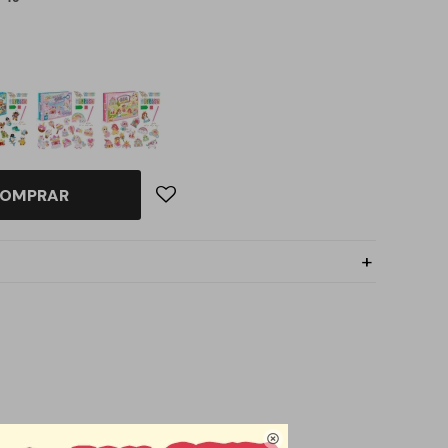
OMPRAR

ara compartir