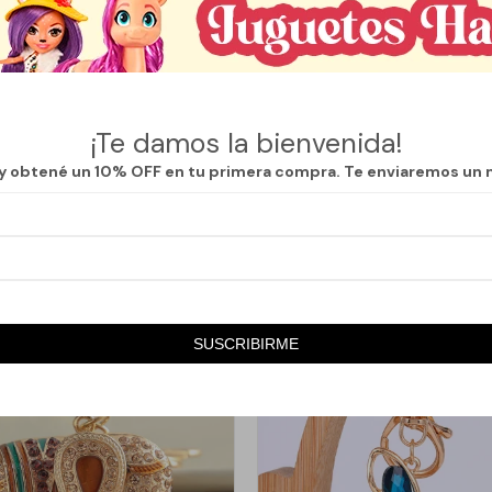
 familia o con amigos, estimulando la creatividad y la motricidad fina m
zados.
ario para diseñar llaveros con gemas de colores y diferentes formas, pe
o y llevar siempre contigo una pieza hecha por vos.
¡Te damos la bienvenida!
ltos que disfrutan de las manualidades, la moda y el arte. Un regalo origin
 y obtené un 10% OFF en tu primera compra. Te enviaremos un 
SUSCRIBIRME