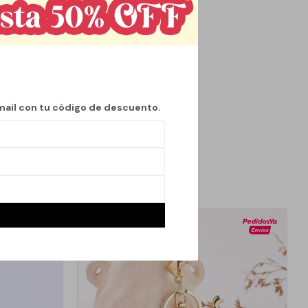
ientras se crean
rmitiéndote
al y divertido para
mail con tu código de descuento.