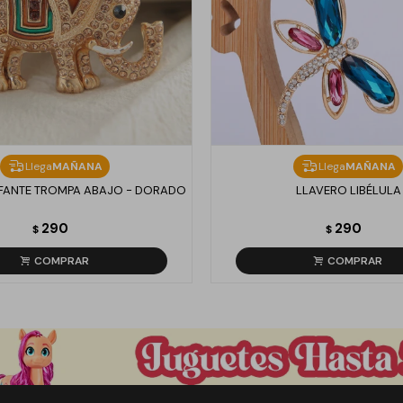
Llega
MAÑANA
Llega
MAÑANA
FANTE TROMPA ABAJO - DORADO
LLAVERO LIBÉLULA
290
290
$
$