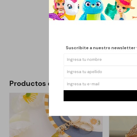
momentos creativos en
accesorios personali
Incluye todo lo neces
combinarlas a tu gust
Ideal para niños y adu
Suscribite a nuestro newsletter
cualquier ocasión.
Productos que te pueden interesar