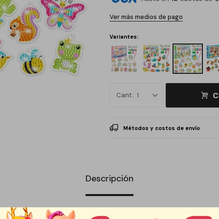
Ver más medios de pago
Variantes:
C
1
Métodos y costos de envío
Descripción
ión y diseña llaveros únicos y llenos de brillo. Este set DIY es perfecto p