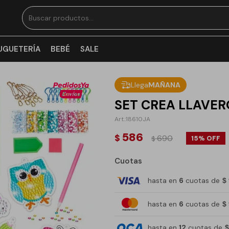
UGUETERÍA
BEBÉ
SALE
Llega
MAÑANA
SET CREA LLAVER
18610JA
586
$
690
15
$
Cuotas
hasta en
6
cuotas de
$
hasta en
6
cuotas de
$
hasta en
12
cuotas de
$