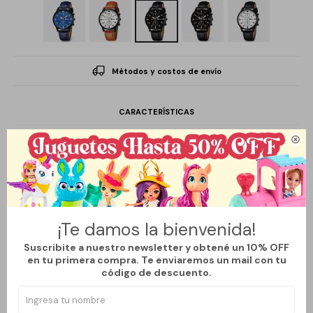
Métodos y costos de envío
CARACTERÍSTICAS
Género
Hombre

Descripción
¡Te damos la bienvenida!
Suscribite a nuestro newsletter y obtené un 10% OFF
Un accesorio que trasciende el tiempo. Este reloj de pulsera
en tu primera compra. Te enviaremos un mail con tu
destaca por su diseño sofisticado y su impecable precisión. Cada
código de descuento.
detalle está pensado para quienes buscan exclusividad, estilo y
distinción en una sola pieza.