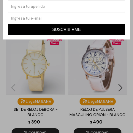
Productos que te pueden interesar
SUSCRIBIRME
Llega
MAÑANA
Llega
MAÑANA
SET DE RELOJ DEBORA -
RELOJ DE PULSERA
BLANCO
MASCULINO ORION - BLANCO
390
490
$
$