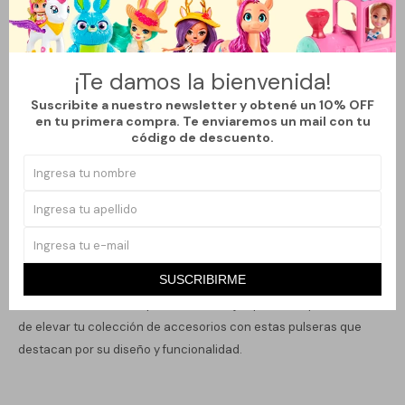
pulseras únicas que se adaptan a diferentes ocasiones, desde
un look casual hasta uno más formal. Cada pulsera cuenta con
un dije distintivo que añade un toque de personalidad a tu
¡Te damos la bienvenida!
atuendo.
Suscribite a nuestro newsletter y obtené un 10% OFF
Fabricadas con materiales de alta calidad, estas pulseras son
en tu primera compra. Te enviaremos un mail con tu
cómodas y duraderas, ideales para el uso diario. Su diseño
código de descuento.
genérico permite combinarlas fácilmente con otros accesorios,
haciendo que cada conjunto sea único. Perfectas para hombres
adultos que valoran la moda y desean expresar su individualidad
a través de sus complementos.
Ya sea para un regalo especial o para darte un capricho, este
SUSCRIBIRME
pack es una excelente elección. Aporta un aire de sofisticación y
modernidad a tu estilo personal. No dejes pasar la oportunidad
de elevar tu colección de accesorios con estas pulseras que
destacan por su diseño y funcionalidad.