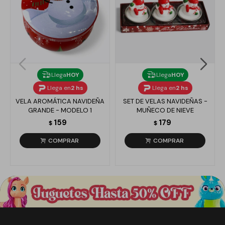
Llega
HOY
Llega
HOY
Llega en
2 hs
Llega en
2 hs
VELA AROMÁTICA NAVIDEÑA
SET DE VELAS NAVIDEÑAS -
GRANDE - MODELO 1
MUÑECO DE NIEVE
159
179
$
$