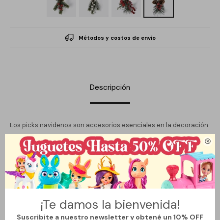
Métodos y costos de envío
Descripción
Los picks navideños son accesorios esenciales en la decoración
de temporada, ampliamente utilizados para aportar volumen,

color y detalles distintivos en arreglos festivos. Su origen se
vincula a las tradiciones europeas de embellecer coronas,
centros de mesa y árboles con pequeños elementos naturales,
como frutos, hojas y ramas, para simbolizar prosperidad y
celebración durante el invierno. Con el tiempo, estos adornos
¡Te damos la bienvenida!
evolucionaron hacia versiones modernas y versátiles, ideales
Suscribite a nuestro newsletter y obtené un 10% OFF