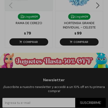
Llega
HOY
Llega
HOY
RAMA DE CEREZO
HORTENSIA GRANDE
INDIVIDUAL - CELESTE
79
99
$
$
Newsletter
¡Suscribite a nuestro newsletter y accedé a un 10% off en tu primera
compra!
SUSCRIBIRME