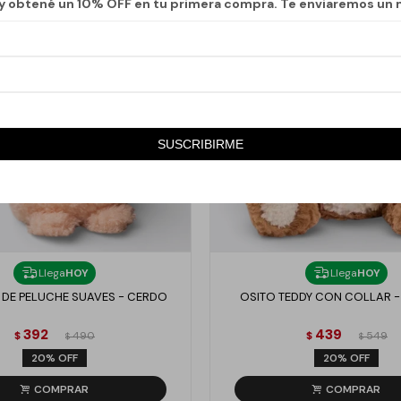
 y obtené un 10% OFF en tu primera compra. Te enviaremos un 
SUSCRIBIRME
Llega
HOY
Llega
HOY
 DE PELUCHE SUAVES - CERDO
OSITO TEDDY CON COLLAR 
392
439
$
490
$
549
$
$
20
20