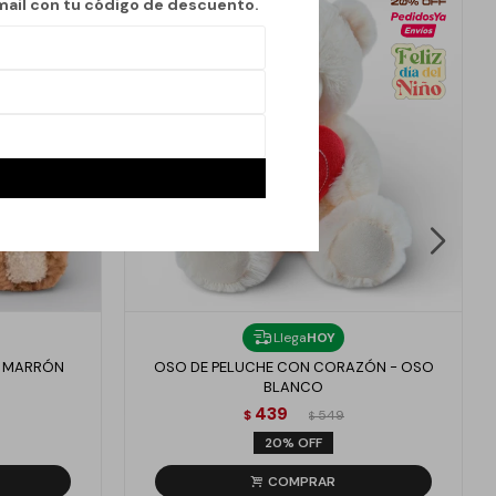
mail con tu código de descuento.
Llega
HOY
- MARRÓN
OSO DE PELUCHE CON CORAZÓN - OSO
BLANCO
439
$
549
$
20