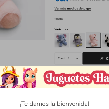
Ver más medios de pago
25cm
Variantes:
C
1
Métodos y costos de envío
¡Te damos la bienvenida!