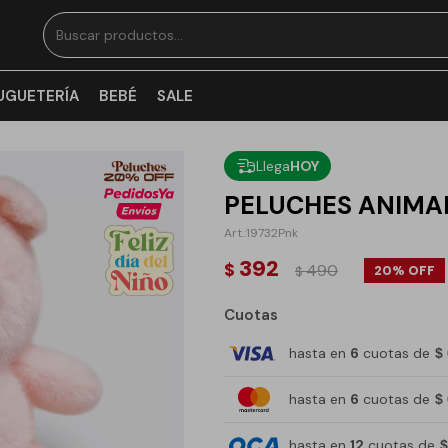
UGUETERÍA
BEBÉ
SALE
Llega
HOY
PELUCHES ANIMA
19732Pnk
392
$
490
20
$
Cuotas
hasta en
6
cuotas de
$
hasta en
6
cuotas de
$
hasta en
12
cuotas de
$