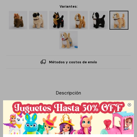
Variantes:
Métodos y costos de envío
Descripción

Un compañero ideal para los más pequeños de la casa. Este
adorable peluche está diseñado con una suave tela de peluche
que invita a abrazarlo y acariciarlo, proporcionando una