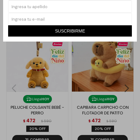
Productos que te pueden interesar
SUSCRIBIRME
Llega
HOY
Llega
HOY
PELUCHE COLGANTE BEBÉ -
CAPIBARA CARPICHO CON
PERRO
FLOTADOR DE PATITO
472
472
$
590
$
590
$
$
20
20