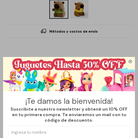
Métodos y costos de envío
Descripción

Este peluche es perfecto para abrazar y decorar cualquier
espacio. Su diseño tierno y divertido lo convierte en un
¡Te damos la bienvenida!
compañero ideal para niños y adultos por igual.
Suscribite a nuestro newsletter y obtené un 10% OFF
Su forma de capibara con flotador añade un toque de
en tu primera compra. Te enviaremos un mail con tu
originalidad y alegría, convirtiéndolo en un elemento decorativo
código de descuento.
que alegrará cualquier habitación.