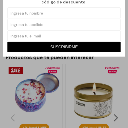
código de descuento.
Se recomienda colocarlas en candelabros firmes o bases
seguras, alejadas de corrientes de aire y materiales inflamables.
Perfectas para crear una atmósfera cálida en celebraciones,
cenas o rincones decorativos del hogar.
SUSCRIBIRME
Productos que te pueden interesar
Llega
LUNES
Llega
LUNES