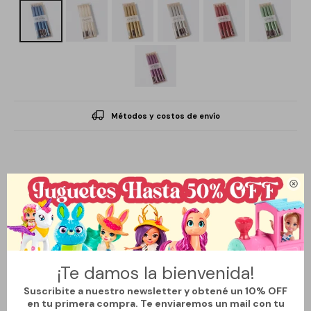
Métodos y costos de envío
Descripción

Pack de 4 velas metalizadas de 25 cm en diferentes colores,
ideales para realzar cualquier ambiente con un toque elegante y
¡Te damos la bienvenida!
luminoso. Su acabado brillante aporta distinción a mesas,
Suscribite a nuestro newsletter y obtené un 10% OFF
centros de decoración o eventos especiales. Gracias a su
en tu primera compra. Te enviaremos un mail con tu
tamaño, ofrecen una duración prolongada y una llama estable.