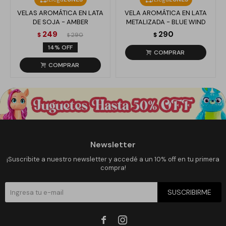
VELAS AROMÁTICA EN LATA
VELA AROMÁTICA EN LATA
DE SOJA - AMBER
METALIZADA - BLUE WIND
249
290
$
290
$
$
14
Newsletter
¡Suscribite a nuestro newsletter y accedé a un 10% off en tu primera
compra!
SUSCRIBIRME

