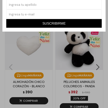
Productos que te pueden interesar
SUSCRIBIRME
Llega
MAÑANA
Llega
MAÑANA
ALMOHADÓN CHICO
PELUCHES ANIMALES
CORAZÓN - BLANCO
COLORIDOS - PANDA
390
392
$
$
490
$
20