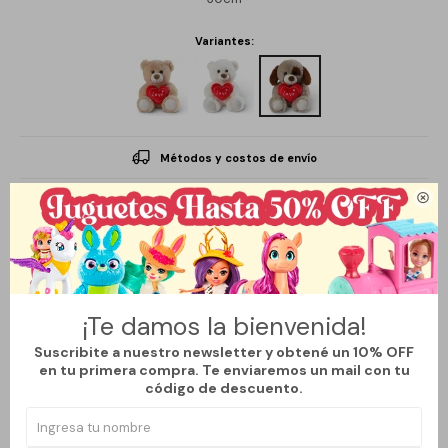
Variantes:
Métodos y costos de envío

Descripción
¡Te damos la bienvenida!
Este adorable peluche es ideal para regalar en este San Valentín,
Suscribite a nuestro newsletter y obtené un 10% OFF
es el compañero perfecto para abrazar y compartir momentos
en tu primera compra. Te enviaremos un mail con tu
especiales. No solo es un peluche, sino un símbolo de amor y
código de descuento.
amistad.