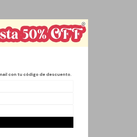
orte. Diseñadas para

uste seguro durante
s pies frescos y secos
como para
éndolas en una
ntes necesidades,
mail con tu código de descuento.
ado. Ya sea que estés
el estilo que
 con este esencial.