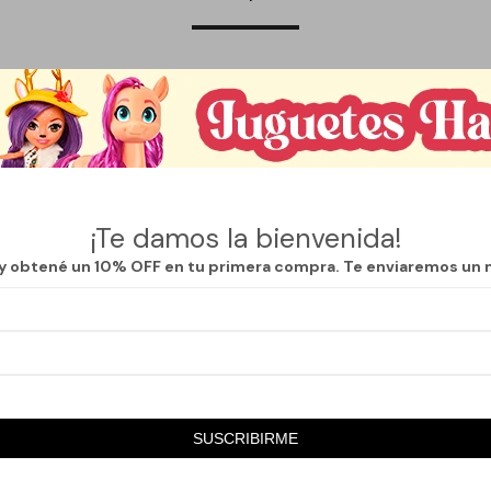
! modelo Simple son la elección perfecta para los apasionados del dep
oporte, estas medias se adaptan a la forma del pie, garantizando un aj
rial transpirable permite una óptima circulación del aire, manteniendo lo
os más intensos del juego.
lista y elegante, estas medias son ideales tanto para entrenamientos 
abilidad asegura que resistirán el desgaste del uso frecuente, convirti
¡Te damos la bienvenida!
para cualquier jugador. Disponibles en varias tallas, se adaptan a difere
 y obtené un 10% OFF en tu primera compra. Te enviaremos un 
 puedan disfrutar de su calidad.
tenimiento permite que se mantengan en excelente estado tras cada lav
ancha, las medias Que Regalo! modelo Simple te brindarán la confianza y 
ar. No dejes pasar la oportunidad de mejorar tu equipamiento deportivo
SUSCRIBIRME