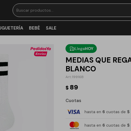
UGUETERÍA
BEBÉ
SALE
Llega
HOY
MEDIAS QUE REGA
BLANCO
19916B
89
$
Cuotas
hasta en
6
cuotas de
$
hasta en
6
cuotas de
$