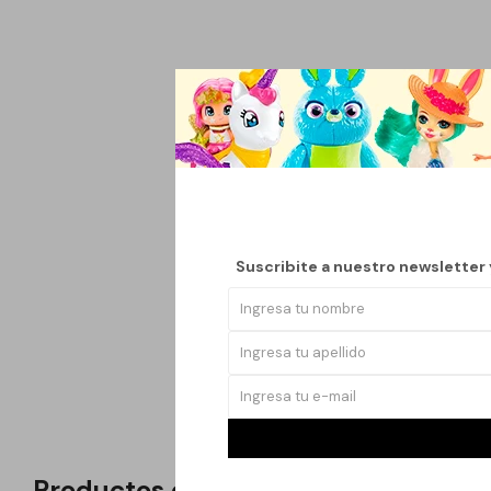
Las medias Que Regalo
ofrecer comodidad y s
cada partido. Su mate
incluso en los moment
Con un diseño minima
competiciones. Su dur
inversión inteligente 
Suscribite a nuestro newsletter
asegurando que todos
Además, su fácil man
en el campo o en la c
necesitas para destac
Productos que te pueden interesar