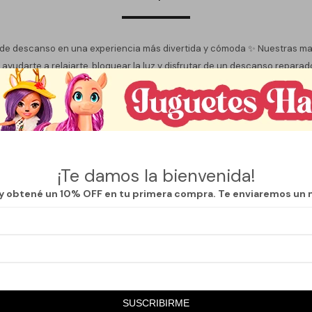
de descanso en una experiencia más divertida y cómoda ✨ Nuestras mas
ayudarte a relajarte, bloquear la luz y disfrutar de un descanso reparad
os modelos originales y coloridos, son ideales para quienes buscan sumar
ve y liviana se adapta cómodamente al rostro, brindando una sensación 
¡Te damos la bienvenida!
 y obtené un 10% OFF en tu primera compra. Te enviaremos un 
el día
o bus
a en casa
orito y hacé que tu descanso también tenga personalidad.
SUSCRIBIRME