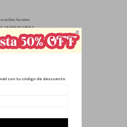
carillas faciales
or, ya sea en casa o

 estilo a su rutina de
agradable sin
mail con tu código de descuento.