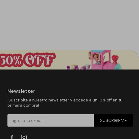
Newsletter
¡Suscribite a nuestro newsletter y accedé a un 10% off en tu
primera compra!
SUSCRIBIRME

