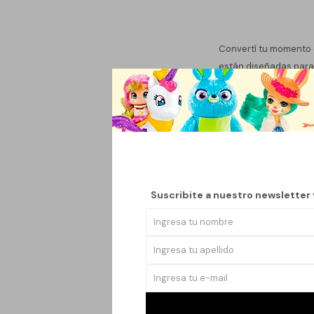
Convertí tu momento 
están diseñadas para 
de viaje.
Disponibles en distint
relax. Su textura sua
presionar.
? Perfectas para:
Suscribite a nuestro newsletter
Dormir mejor
Siestas durante 
Viajes en avión 
Momentos de sp
? Elegí tu diseño fav