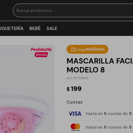
UGUETERÍA
BEBÉ
SALE
Llega
MAÑANA
MASCARILLA FACI
MODELO 8
19759M8
199
$
Cuotas
hasta en
6
cuotas de
$
hasta en
6
cuotas de
$