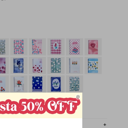

OMPRAR