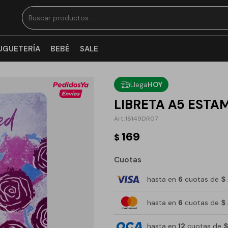
UGUETERÍA
BEBÉ
SALE
Llega
HOY
LIBRETA A5 ESTA
18149DR07
169
$
Cuotas
hasta en
6
cuotas de
$
hasta en
6
cuotas de
$
hasta en
12
cuotas de
$