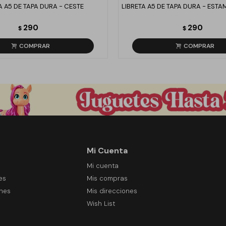
A A5 DE TAPA DURA - CESTE
LIBRETA A5 DE TAPA DURA - ESTA
290
290
$
$
Mi Cuenta
Mi cuenta
es
Mis compras
ones
Mis direcciones
Wish List