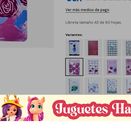
Ver más medios de pago
Libreta tamaño A5 de 60 hojas.
Variantes:
C
1
Métodos y costos de envío