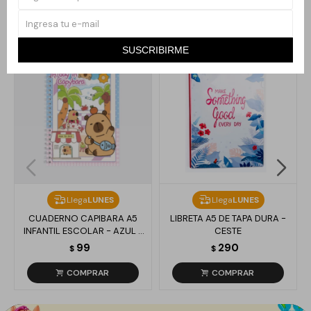
Productos que te pueden interesar
SUSCRIBIRME
Llega
LUNES
Llega
LUNES
CUADERNO CAPIBARA A5
LIBRETA A5 DE TAPA DURA -
INFANTIL ESCOLAR - AZUL Y
CESTE
ROSA
99
290
$
$