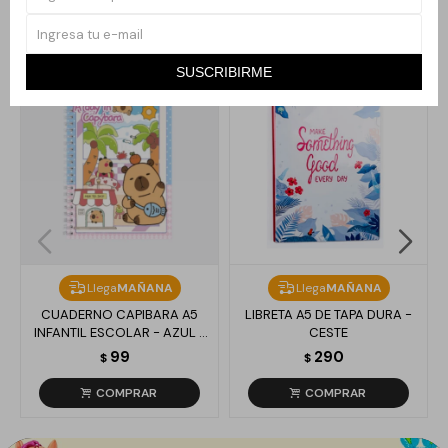
Productos que te pueden interesar
SUSCRIBIRME
Llega
MAÑANA
Llega
MAÑANA
CUADERNO CAPIBARA A5
LIBRETA A5 DE TAPA DURA -
INFANTIL ESCOLAR - AZUL Y
CESTE
ROSA
99
290
$
$