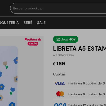
UGUETERÍA
BEBÉ
SALE
Llega
HOY
LIBRETA A5 ESTA
18149DB04
169
$
Cuotas
hasta en
6
cuotas de
$
hasta en
6
cuotas de
$
hasta en
12
cuotas de
$