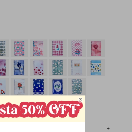

OMPRAR