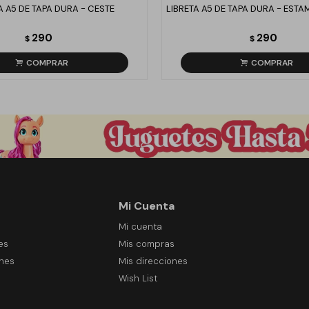
A A5 DE TAPA DURA - CESTE
LIBRETA A5 DE TAPA DURA - ESTA
290
290
$
$
Mi Cuenta
Mi cuenta
es
Mis compras
ones
Mis direcciones
Wish List