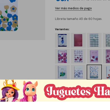
Ver más medios de pago
Libreta tamaño A5 de 60 hojas.
Variantes:
C
1
Métodos y costos de envío