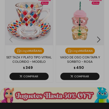
Llega
MAÑANA
Llega
MAÑANA
SET TAZA Y PLATO TIPO VITRAL
VASO DE OSO CON TAPA Y
COLORIDO - MODELO
SORBITO - ROSA
349
450
$
$