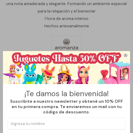
una nota amaderada y elegante. Formando un ambiente especial
para la relajación y el bienestar
1 hora de aroma intenso
Hechos artesanalmente

Variantes:
¡Te damos la bienvenida!
Métodos y costos de envío
Suscribite a nuestro newsletter y obtené un 10% OFF
en tu primera compra. Te enviaremos un mail con tu
código de descuento.
CARACTERÍSTICAS
Feng Shui
Si