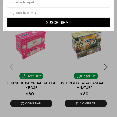
Productos que te pueden interesar
SUSCRIBIRME
Llega
HOY
Llega
HOY
INCIENSOS SATYA BANGALORE
INCIENSOS SATYA BANGALORE
- ROSE
- NATURAL
80
80
$
$