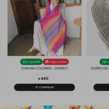
Llega
HOY
Llega en
2 hs
L
CHALINA COLORIDA - DISEÑO 1
GORRO DE 
490
$