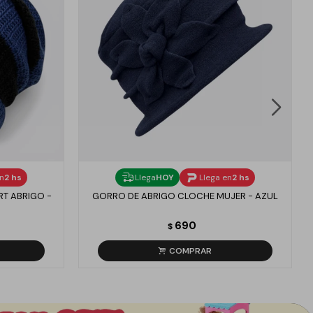
en
2 hs
Llega
HOY
Llega en
2 hs
T ABRIGO -
GORRO DE ABRIGO CLOCHE MUJER - AZUL
690
$