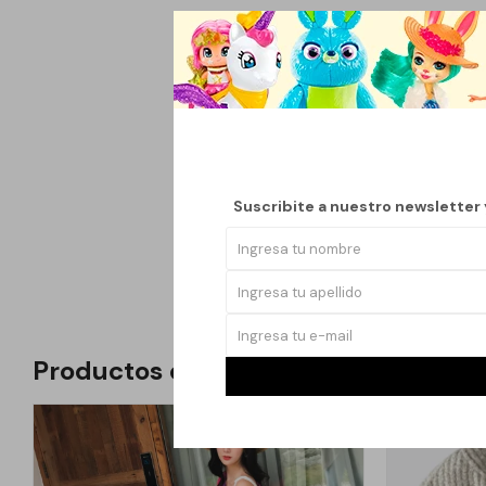
Descubre el Gorro Po
otoño/invierno. Este g
solo calidez sino tamb
Su diseño elegante y 
ya sea para un día ca
abrigado durante los d
Suscribite a nuestro newsletter
El Gorro PomPom es id
perfecto para cualquie
Productos que te pueden interesar