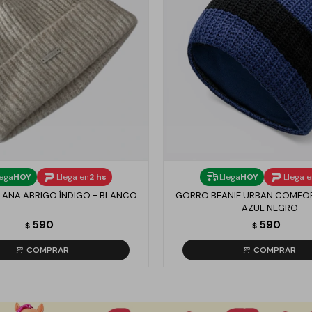
lega
HOY
Llega en
2 hs
Llega
HOY
Llega 
LANA ABRIGO ÍNDIGO - BLANCO
GORRO BEANIE URBAN COMFOR
AZUL NEGRO
590
590
$
$