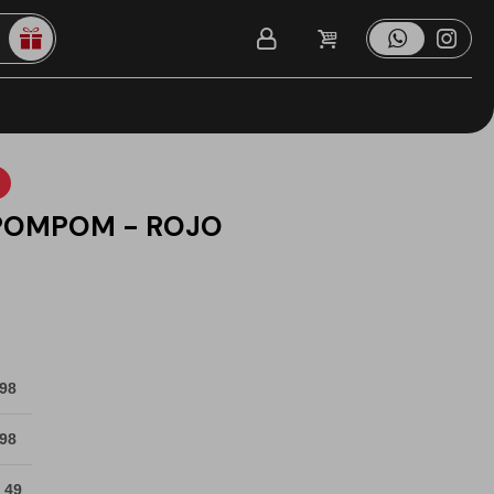
POMPOM - ROJO
 98
 98
 49