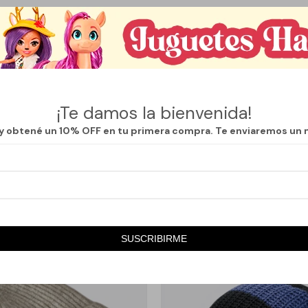
mPom de Lana de la marca Que Regalo, una pieza esencial para esta te
orro, diseñado sin límite de género, se ajusta perfectamente a cualquier 
ién un toque de originalidad a tu vestuario.
acogedor, disponible en varios colores, permite combinarlo fácilmente con
sual o una salida nocturna. Además, su material de alta calidad garanti
¡Te damos la bienvenida!
ías más fríos.
 y obtené un 10% OFF en tu primera compra. Te enviaremos un 
eal para quienes buscan confort y un estilo único, convirtiéndolo en u
r guardarropa. Lleva tu conjunto al siguiente nivel con esta joya de la 
SUSCRIBIRME