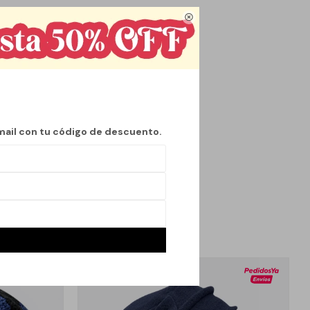

mporada de
estilo, brindando no
 diferentes outfits,
za que te mantendrá
mail con tu código de descuento.
n complemento
moda invernal.