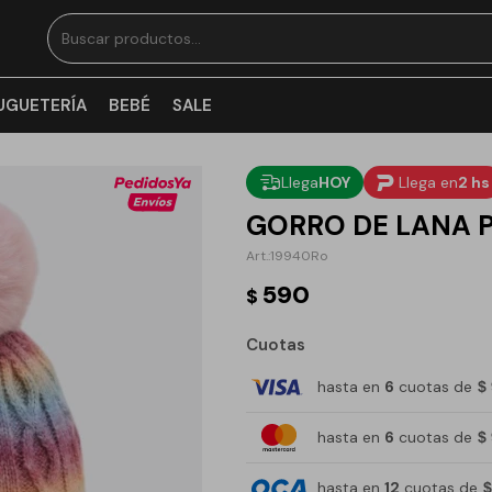
UGUETERÍA
BEBÉ
SALE
Llega
HOY
Llega en
2 hs
GORRO DE LANA 
19940Ro
590
$
Cuotas
hasta en
6
cuotas de
$
hasta en
6
cuotas de
$
hasta en
12
cuotas de
$