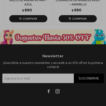
RELOJ DE ARENA 60 MIN -
LLAMADOR DE ÁNGELES AVES
AZUL
- AMARILLO
890
990
$
$
Newsletter
¡Suscribite a nuestro newsletter y accedé a un 10% off en tu primera
compra!
SUSCRIBIRME

