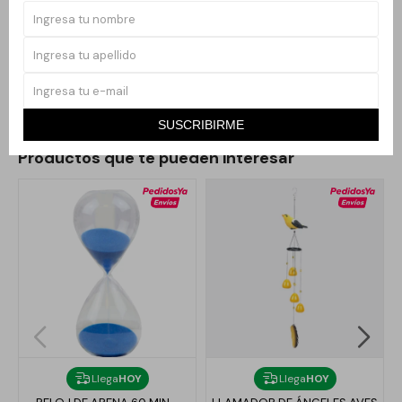
Recomendación de uso: colóquelo en un lugar visible con buena
luz para resaltar su acabado metalizado y límpielo
periódicamente con un paño suave para mantener su brillo.
SUSCRIBIRME
Productos que te pueden interesar
Llega
HOY
Llega
HOY