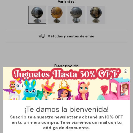
Variantes:
Métodos y costos de envío
Descripción

Compacto y moderno, este globo terráqueo metalizado es
perfecto para decorar escritorios, estanterías o espacios de
trabajo. Disponible en tres variantes de color, combina estilo y
¡Te damos la bienvenida!
funcionalidad en un formato práctico y elegante.
Suscribite a nuestro newsletter y obtené un 10% OFF
Su diseño detallado permite apreciar la geografía del mundo
en tu primera compra. Te enviaremos un mail con tu
código de descuento.
mientras aporta un toque sofisticado al ambiente.