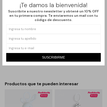
juegan.
¡Te damos la bienvenida!
El modelo Gimnasio Musical 360° permite que los bebés se
Suscribite a nuestro newsletter y obtené un 10% OFF
muevan libremente, fomentando su curiosidad y habilidades
en tu primera compra. Te enviaremos un mail con tu
código de descuento.
motoras. Su base y barra de juguetes desmontables facilitan el
almacenamiento y la personalización del espacio de juego,
adaptándose a las necesidades de cada familia.
Con un tamaño compacto y un peso ligero, este gimnasio es ideal
para cualquier habitación. Los accesorios incluidos enriquecen
la experiencia de juego, asegurando que cada momento sea
SUSCRIBIRME
único y estimulante para el desarrollo del bebé.
Productos que te pueden interesar