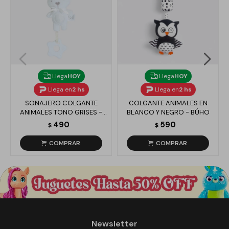
Llega
HOY
Llega
HOY
Llega en
2 hs
Llega en
2 hs
SONAJERO COLGANTE
COLGANTE ANIMALES EN
ANIMALES TONO GRISES -
BLANCO Y NEGRO - BÚHO
CONEJO
490
590
$
$
Newsletter